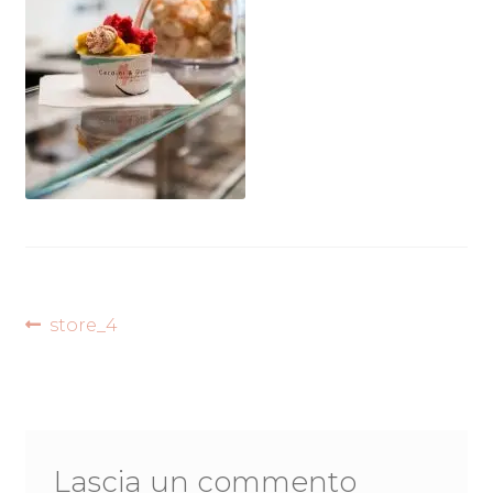
Navigazione
Articolo
store_4
precedente:
articoli
Lascia un commento