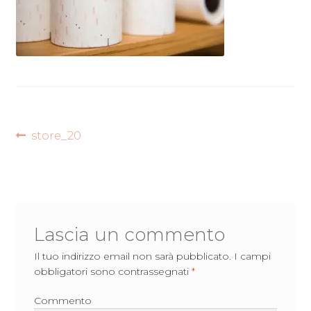
Navigazione
Articolo
store_20
precedente:
articoli
Lascia un commento
Il tuo indirizzo email non sarà pubblicato.
I campi
obbligatori sono contrassegnati
*
Commento