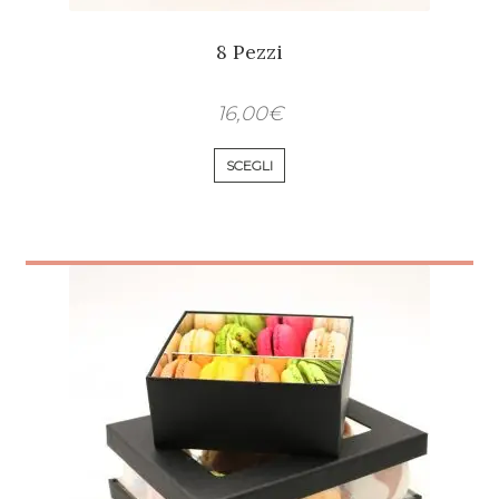
8 Pezzi
16,00
€
SCEGLI