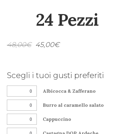
24 Pezzi
48,00
€
45,00
€
Scegli i tuoi gusti preferiti
Albicocca & Zafferano
Burro al caramello salato
Cappuccino
Castagna DOP Ardeche