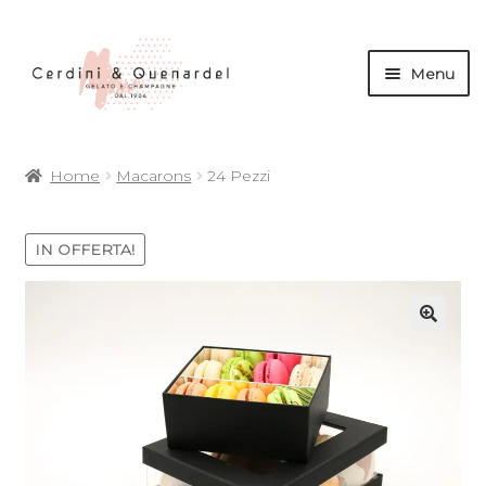
Menu
andi
Home
Macarons
24 Pezzi
nu
d
andi
IN OFFERTA!
nu
d
andi
andi
nu
d
nu
d