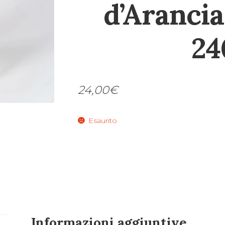
d’Aranci
24
24,00
€
Esaurito
Informazioni aggiuntive