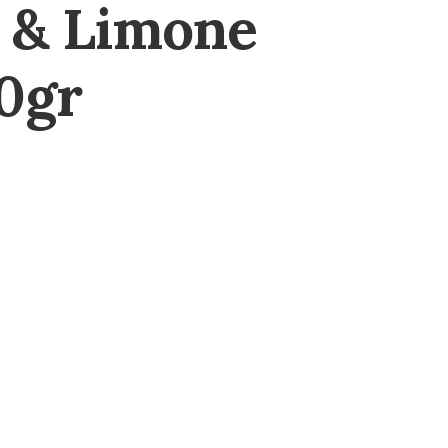
a & Limone
0gr