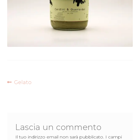
Navigazione
Articolo
Gelato
precedente:
articoli
Lascia un commento
Il tuo indirizzo email non sarà pubblicato.
I campi