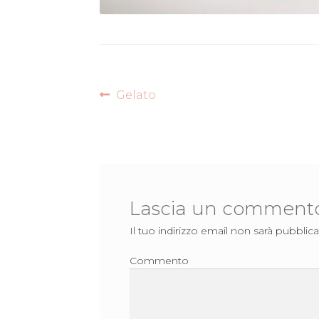
Navigazione
Articolo
Gelato
precedente:
articoli
Lascia un comment
Il tuo indirizzo email non sarà pubblica
Commento