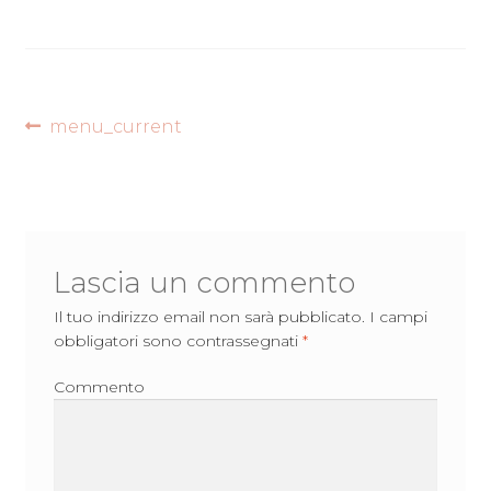
Navigazione
Articolo
menu_current
precedente:
articoli
Lascia un commento
Il tuo indirizzo email non sarà pubblicato.
I campi
obbligatori sono contrassegnati
*
Commento