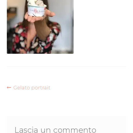
Navigazione
Articolo
Gelato portrait
precedente:
articoli
Lascia un commento