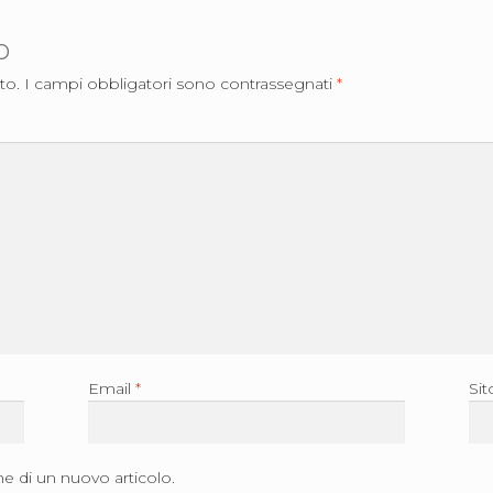
o
to.
I campi obbligatori sono contrassegnati
*
Email
*
Si
ne di un nuovo articolo.