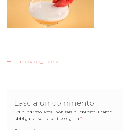
Navigazione
Articolo
homepage_slide-2
precedente:
articoli
Lascia un commento
Il tuo indirizzo email non sarà pubblicato.
I campi
obbligatori sono contrassegnati
*