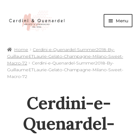
Menu
andi
Home
Cerdini-e-Quenardel-Summer2018-By-
nu
GuillaumeETLaurie-Gelato-Champagne-Milano-Sweet-
d
Macro-72
Cerdini-e-Quenardel-Summer2018-By-
andi
GuillaumeETLaurie-Gelato-Champagne-Milano-Sweet-
Macro-72
nu
d
Cerdini-e-
andi
andi
nu
Quenardel-
d
nu
d