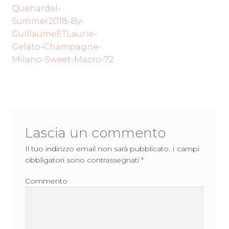
Navigazione
precedente:
Quenardel-
articoli
Summer2018-By-
GuillaumeETLaurie-
Gelato-Champagne-
Milano-Sweet-Macro-72
Lascia un commento
Il tuo indirizzo email non sarà pubblicato.
I campi
obbligatori sono contrassegnati
*
Commento