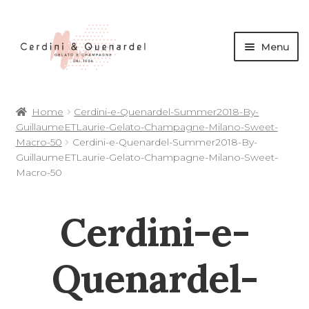
Menu
andi
Home
Cerdini-e-Quenardel-Summer2018-By-
nu
GuillaumeETLaurie-Gelato-Champagne-Milano-Sweet-
d
Macro-50
Cerdini-e-Quenardel-Summer2018-By-
andi
GuillaumeETLaurie-Gelato-Champagne-Milano-Sweet-
Macro-50
nu
d
Cerdini-e-
andi
andi
nu
Quenardel-
d
nu
d