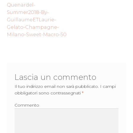
Navigazione
precedente:
Quenardel-
articoli
Summer2018-By-
GuillaumeETLaurie-
Gelato-Champagne-
Milano-Sweet-Macro-50
Lascia un commento
Il tuo indirizzo email non sarà pubblicato.
I campi
obbligatori sono contrassegnati
*
Commento