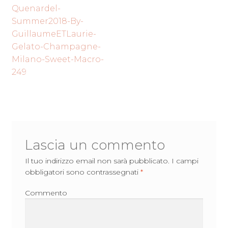
Navigazione
precedente:
Quenardel-
articoli
Summer2018-By-
GuillaumeETLaurie-
Gelato-Champagne-
Milano-Sweet-Macro-
249
Lascia un commento
Il tuo indirizzo email non sarà pubblicato.
I campi
obbligatori sono contrassegnati
*
Commento