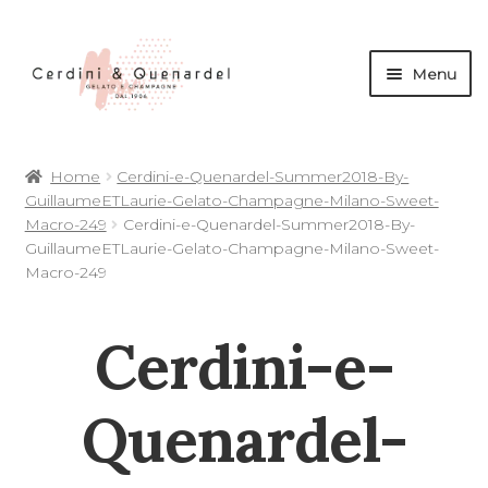
Menu
andi
Home
Cerdini-e-Quenardel-Summer2018-By-
nu
GuillaumeETLaurie-Gelato-Champagne-Milano-Sweet-
d
Macro-249
Cerdini-e-Quenardel-Summer2018-By-
andi
GuillaumeETLaurie-Gelato-Champagne-Milano-Sweet-
Macro-249
nu
d
Cerdini-e-
andi
andi
nu
Quenardel-
d
nu
d