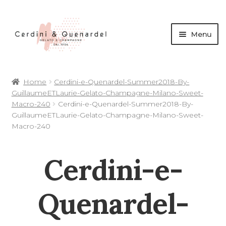
Menu
andi
Home
Cerdini-e-Quenardel-Summer2018-By-
nu
GuillaumeETLaurie-Gelato-Champagne-Milano-Sweet-
d
Macro-240
Cerdini-e-Quenardel-Summer2018-By-
andi
GuillaumeETLaurie-Gelato-Champagne-Milano-Sweet-
Macro-240
nu
d
Cerdini-e-
andi
andi
nu
Quenardel-
d
nu
d