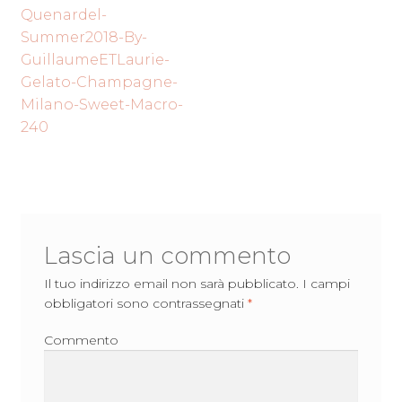
Navigazione
precedente:
Quenardel-
articoli
Summer2018-By-
GuillaumeETLaurie-
Gelato-Champagne-
Milano-Sweet-Macro-
240
Lascia un commento
Il tuo indirizzo email non sarà pubblicato.
I campi
obbligatori sono contrassegnati
*
Commento