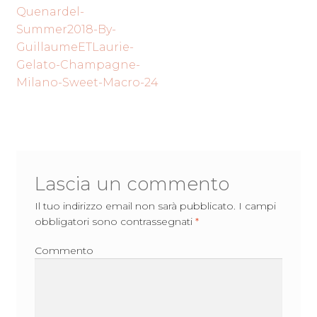
Navigazione
precedente:
Quenardel-
articoli
Summer2018-By-
GuillaumeETLaurie-
Gelato-Champagne-
Milano-Sweet-Macro-24
Lascia un commento
Il tuo indirizzo email non sarà pubblicato.
I campi
obbligatori sono contrassegnati
*
Commento