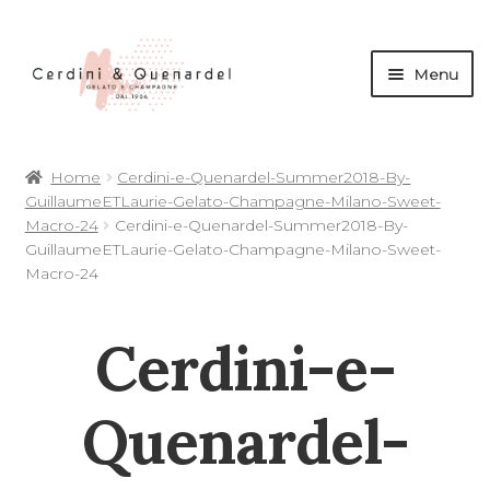
Menu
andi
Home
Cerdini-e-Quenardel-Summer2018-By-
nu
GuillaumeETLaurie-Gelato-Champagne-Milano-Sweet-
d
Macro-24
Cerdini-e-Quenardel-Summer2018-By-
andi
GuillaumeETLaurie-Gelato-Champagne-Milano-Sweet-
Macro-24
nu
d
Cerdini-e-
andi
andi
nu
Quenardel-
d
nu
d