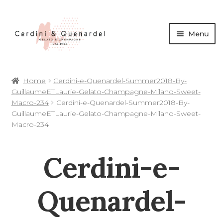
Menu
andi
Home
Cerdini-e-Quenardel-Summer2018-By-
nu
GuillaumeETLaurie-Gelato-Champagne-Milano-Sweet-
d
Macro-234
Cerdini-e-Quenardel-Summer2018-By-
andi
GuillaumeETLaurie-Gelato-Champagne-Milano-Sweet-
Macro-234
nu
d
Cerdini-e-
andi
andi
nu
Quenardel-
d
nu
d