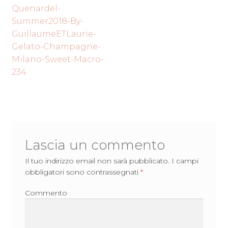
Navigazione
precedente:
Quenardel-
articoli
Summer2018-By-
GuillaumeETLaurie-
Gelato-Champagne-
Milano-Sweet-Macro-
234
Lascia un commento
Il tuo indirizzo email non sarà pubblicato.
I campi
obbligatori sono contrassegnati
*
Commento