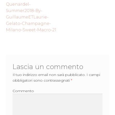
Navigazione
precedente:
Quenardel-
articoli
Summer2018-By-
GuillaumeETLaurie-
Gelato-Champagne-
Milano-Sweet-Macro-21
Lascia un commento
Il tuo indirizzo email non sarà pubblicato.
I campi
obbligatori sono contrassegnati
*
Commento