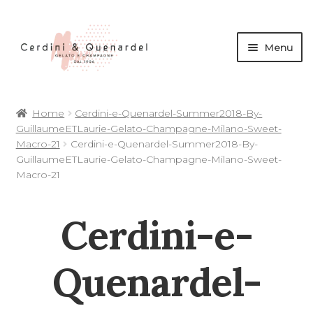
Menu
andi
Home
Cerdini-e-Quenardel-Summer2018-By-
nu
GuillaumeETLaurie-Gelato-Champagne-Milano-Sweet-
d
Macro-21
Cerdini-e-Quenardel-Summer2018-By-
andi
GuillaumeETLaurie-Gelato-Champagne-Milano-Sweet-
Macro-21
nu
d
Cerdini-e-
andi
andi
nu
Quenardel-
d
nu
d