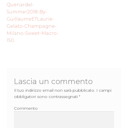
Navigazione
precedente:
Quenardel-
articoli
Summer2018-By-
GuillaumeETLaurie-
Gelato-Champagne-
Milano-Sweet-Macro-
150
Lascia un commento
Il tuo indirizzo email non sarà pubblicato.
I campi
obbligatori sono contrassegnati
*
Commento