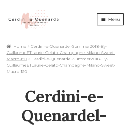
Menu
andi
Home
Cerdini-e-Quenardel-Summer2018-By-
nu
GuillaumeETLaurie-Gelato-Champagne-Milano-Sweet-
d
Macro-150
Cerdini-e-Quenardel-Summer2018-By-
andi
GuillaumeETLaurie-Gelato-Champagne-Milano-Sweet-
Macro-150
nu
d
Cerdini-e-
andi
andi
nu
Quenardel-
d
nu
d