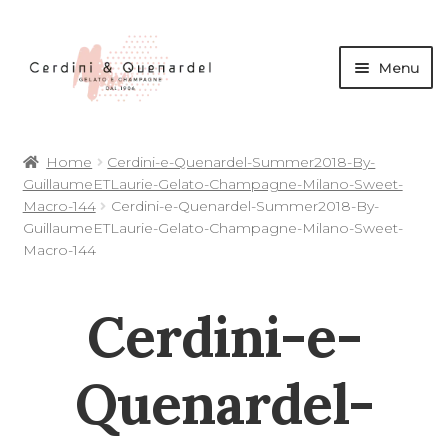
Menu
andi
Home
Cerdini-e-Quenardel-Summer2018-By-
nu
GuillaumeETLaurie-Gelato-Champagne-Milano-Sweet-
d
Macro-144
Cerdini-e-Quenardel-Summer2018-By-
andi
GuillaumeETLaurie-Gelato-Champagne-Milano-Sweet-
Macro-144
nu
d
Cerdini-e-
andi
andi
nu
Quenardel-
d
nu
d