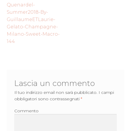
Navigazione
precedente:
Quenardel-
articoli
Summer2018-By-
GuillaumeETLaurie-
Gelato-Champagne-
Milano-Sweet-Macro-
144
Lascia un commento
Il tuo indirizzo email non sarà pubblicato.
I campi
obbligatori sono contrassegnati
*
Commento