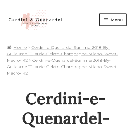
Menu
andi
Home
Cerdini-e-Quenardel-Summer2018-By-
nu
GuillaumeETLaurie-Gelato-Champagne-Milano-Sweet-
d
Macro-142
Cerdini-e-Quenardel-Summer2018-By-
andi
GuillaumeETLaurie-Gelato-Champagne-Milano-Sweet-
Macro-142
nu
d
Cerdini-e-
andi
andi
nu
Quenardel-
d
nu
d