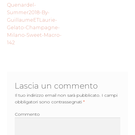
Navigazione
precedente:
Quenardel-
articoli
Summer2018-By-
GuillaumeETLaurie-
Gelato-Champagne-
Milano-Sweet-Macro-
142
Lascia un commento
Il tuo indirizzo email non sarà pubblicato.
I campi
obbligatori sono contrassegnati
*
Commento