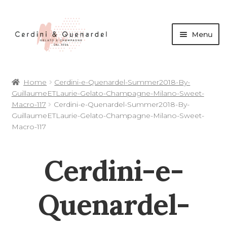
Menu
andi
Home
Cerdini-e-Quenardel-Summer2018-By-
nu
GuillaumeETLaurie-Gelato-Champagne-Milano-Sweet-
d
Macro-117
Cerdini-e-Quenardel-Summer2018-By-
andi
GuillaumeETLaurie-Gelato-Champagne-Milano-Sweet-
Macro-117
nu
d
Cerdini-e-
andi
andi
nu
Quenardel-
d
nu
d