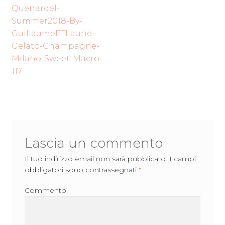
Navigazione
precedente:
Quenardel-
articoli
Summer2018-By-
GuillaumeETLaurie-
Gelato-Champagne-
Milano-Sweet-Macro-
117
Lascia un commento
Il tuo indirizzo email non sarà pubblicato.
I campi
obbligatori sono contrassegnati
*
Commento