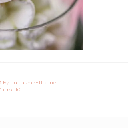
-By-GuillaumeETLaurie-
acro-110