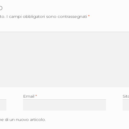
o
to.
I campi obbligatori sono contrassegnati
*
Email
*
Si
ne di un nuovo articolo.