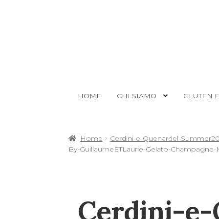
HOME
CHI SIAMO
GLUTEN 
Home
Cerdini-e-Quenardel-Summer20
By-GuillaumeETLaurie-Gelato-Champagne-M
Cerdini-e