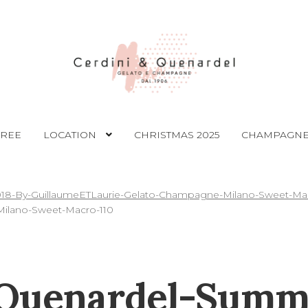
FREE
LOCATION
CHRISTMAS 2025
CHAMPAGNE
18-By-GuillaumeETLaurie-Gelato-Champagne-Milano-Sweet-Mac
ilano-Sweet-Macro-110
-Quenardel-Summ