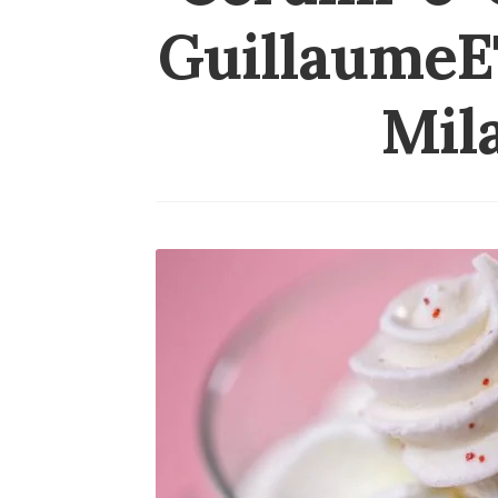
GuillaumeE
Mil