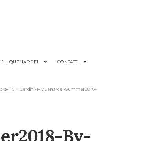
 JH QUENARDEL
CONTATTI
ro-110
Cerdini-e-Quenardel-Summer2018-
er2018-By-