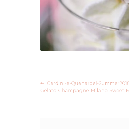
Navigazione
Articolo
Cerdini-e-Quenardel-Summer2018
precedente:
Gelato-Champagne-Milano-Sweet-M
articoli