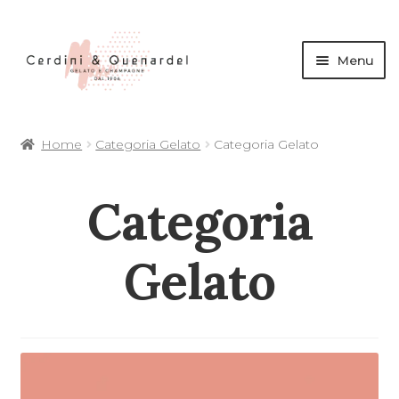
Menu
andi
Home
Categoria Gelato
Categoria Gelato
nu
d
andi
Categoria
nu
Gelato
d
andi
andi
nu
d
nu
d