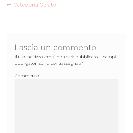
Navigazione
Articolo
Categoria Gelato
precedente:
articoli
Lascia un commento
Il tuo indirizzo email non sarà pubblicato.
I campi
obbligatori sono contrassegnati
*
Commento